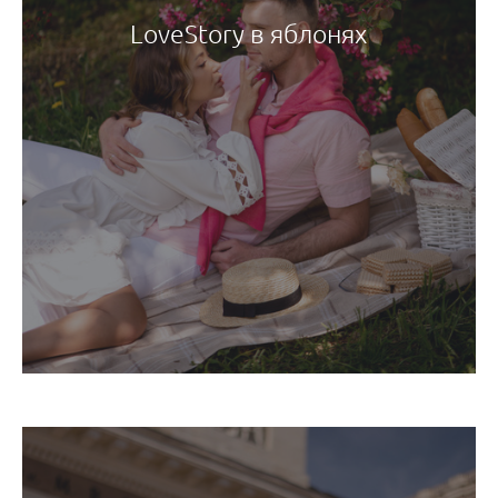
LoveStory в яблонях